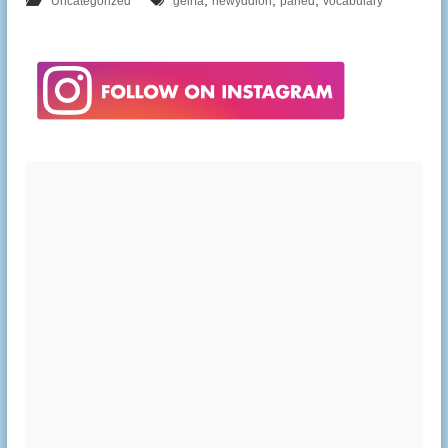
,
,
,
Uncategorized
geirfa
newyddion
paned
vocabulary